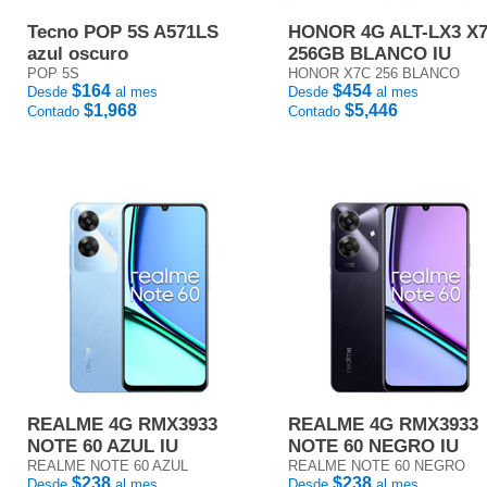
Tecno POP 5S A571LS
HONOR 4G ALT-LX3 X
azul oscuro
256GB BLANCO IU
POP 5S
HONOR X7C 256 BLANCO
$164
$454
Desde
al mes
Desde
al mes
$1,968
$5,446
Contado
Contado
REALME 4G RMX3933
REALME 4G RMX3933
NOTE 60 AZUL IU
NOTE 60 NEGRO IU
REALME NOTE 60 AZUL
REALME NOTE 60 NEGRO
$238
$238
Desde
al mes
Desde
al mes