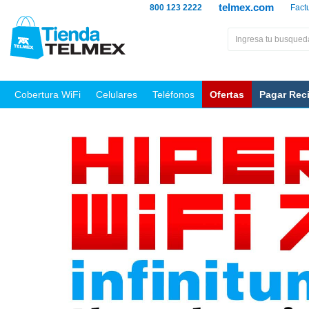
telmex.com
800 123 2222
Fact
Cobertura WiFi
Celulares
Teléfonos
Ofertas
Pagar Rec