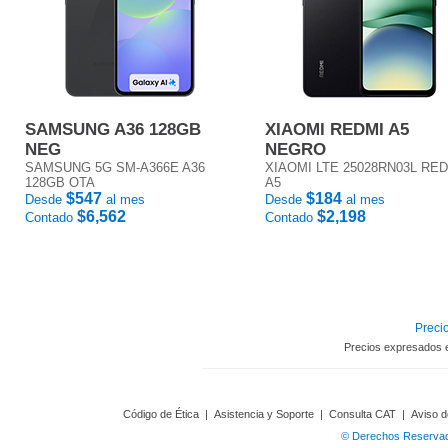
SAMSUNG A36 128GB
XIAOMI REDMI A5
NEG
NEGRO
SAMSUNG 5G SM-A366E A36
XIAOMI LTE 25028RN03L RE
128GB OTA
A5
$547
$184
Desde
al mes
Desde
al mes
$6,562
$2,198
Contado
Contado
Precio
Precios expresados 
Código de Ética
|
Asistencia y Soporte
|
Consulta CAT
|
Aviso d
© Derechos Reservado