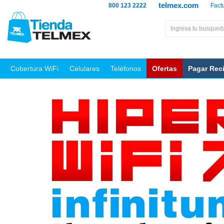
telmex.com
800 123 2222
Fact
Cobertura WiFi
Celulares
Teléfonos
Ofertas
Pagar Rec