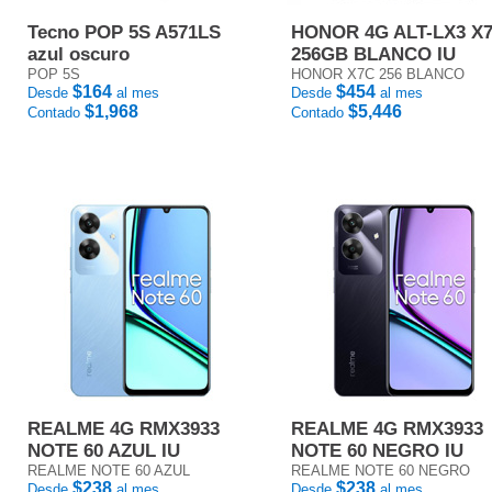
Tecno POP 5S A571LS
HONOR 4G ALT-LX3 X
azul oscuro
256GB BLANCO IU
POP 5S
HONOR X7C 256 BLANCO
$164
$454
Desde
al mes
Desde
al mes
$1,968
$5,446
Contado
Contado
REALME 4G RMX3933
REALME 4G RMX3933
NOTE 60 AZUL IU
NOTE 60 NEGRO IU
REALME NOTE 60 AZUL
REALME NOTE 60 NEGRO
$238
$238
Desde
al mes
Desde
al mes