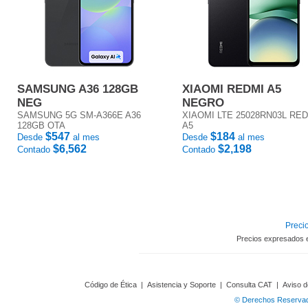
SAMSUNG A36 128GB
XIAOMI REDMI A5
NEG
NEGRO
SAMSUNG 5G SM-A366E A36
XIAOMI LTE 25028RN03L RE
128GB OTA
A5
$547
$184
Desde
al mes
Desde
al mes
$6,562
$2,198
Contado
Contado
Precio
Precios expresados 
Código de Ética
|
Asistencia y Soporte
|
Consulta CAT
|
Aviso d
© Derechos Reservado