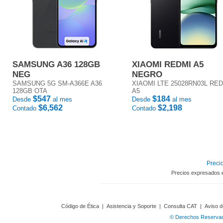
SAMSUNG A36 128GB
XIAOMI REDMI A5
NEG
NEGRO
SAMSUNG 5G SM-A366E A36
XIAOMI LTE 25028RN03L RE
128GB OTA
A5
$547
$184
Desde
al mes
Desde
al mes
$6,562
$2,198
Contado
Contado
Precio
Precios expresados 
Código de Ética
|
Asistencia y Soporte
|
Consulta CAT
|
Aviso d
© Derechos Reservado