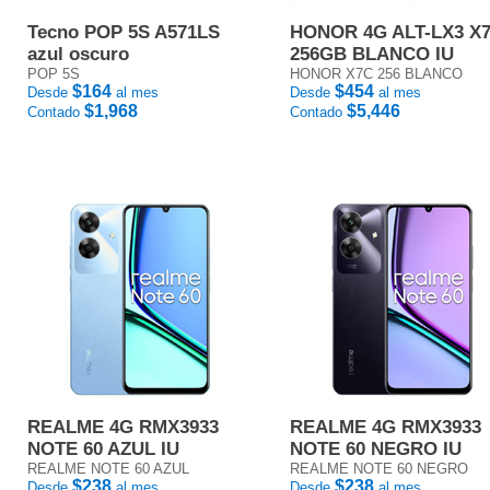
Tecno POP 5S A571LS
HONOR 4G ALT-LX3 X
azul oscuro
256GB BLANCO IU
POP 5S
HONOR X7C 256 BLANCO
$164
$454
Desde
al mes
Desde
al mes
$1,968
$5,446
Contado
Contado
REALME 4G RMX3933
REALME 4G RMX3933
NOTE 60 AZUL IU
NOTE 60 NEGRO IU
REALME NOTE 60 AZUL
REALME NOTE 60 NEGRO
$238
$238
Desde
al mes
Desde
al mes