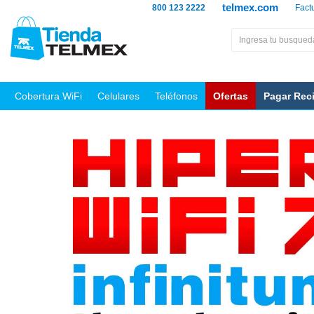
telmex.com
800 123 2222
Fact
Cobertura WiFi
Celulares
Teléfonos
Ofertas
Pagar Rec