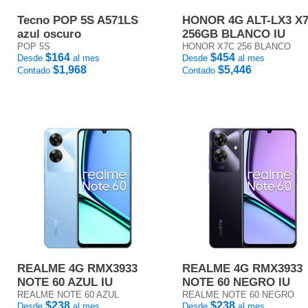
Tecno POP 5S A571LS
HONOR 4G ALT-LX3 X
azul oscuro
256GB BLANCO IU
POP 5S
HONOR X7C 256 BLANCO
$164
$454
Desde
al mes
Desde
al mes
$1,968
$5,446
Contado
Contado
REALME 4G RMX3933
REALME 4G RMX3933
NOTE 60 AZUL IU
NOTE 60 NEGRO IU
REALME NOTE 60 AZUL
REALME NOTE 60 NEGRO
$238
$238
Desde
al mes
Desde
al mes