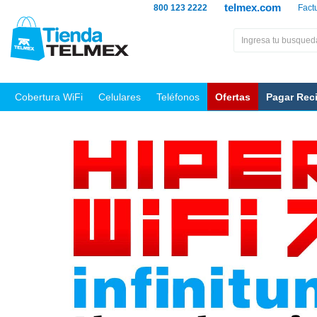
telmex.com
800 123 2222
Fact
Cobertura WiFi
Celulares
Teléfonos
Ofertas
Pagar Rec