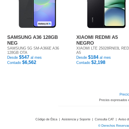
SAMSUNG A36 128GB
XIAOMI REDMI A5
NEG
NEGRO
SAMSUNG 5G SM-A366E A36
XIAOMI LTE 25028RN03L RE
128GB OTA
A5
$547
$184
Desde
al mes
Desde
al mes
$6,562
$2,198
Contado
Contado
Precio
Precios expresados 
Código de Ética
|
Asistencia y Soporte
|
Consulta CAT
|
Aviso d
© Derechos Reservado