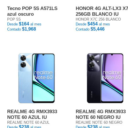
Tecno POP 5S A571LS
HONOR 4G ALT-LX3 X
azul oscuro
256GB BLANCO IU
POP 5S
HONOR X7C 256 BLANCO
$164
$454
Desde
al mes
Desde
al mes
$1,968
$5,446
Contado
Contado
REALME 4G RMX3933
REALME 4G RMX3933
NOTE 60 AZUL IU
NOTE 60 NEGRO IU
REALME NOTE 60 AZUL
REALME NOTE 60 NEGRO
$238
$238
Desde
al mes
Desde
al mes