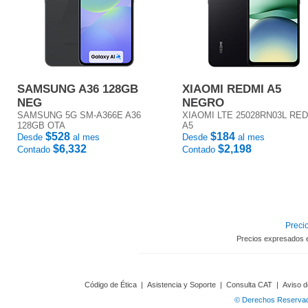
SAMSUNG A36 128GB
XIAOMI REDMI A5
NEG
NEGRO
SAMSUNG 5G SM-A366E A36
XIAOMI LTE 25028RN03L RE
128GB OTA
A5
$528
$184
Desde
al mes
Desde
al mes
$6,332
$2,198
Contado
Contado
Precio
Precios expresados 
Código de Ética
|
Asistencia y Soporte
|
Consulta CAT
|
Aviso d
© Derechos Reservado