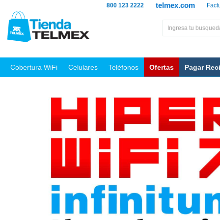
telmex.com
800 123 2222
Fact
Cobertura WiFi
Celulares
Teléfonos
Ofertas
Pagar Rec