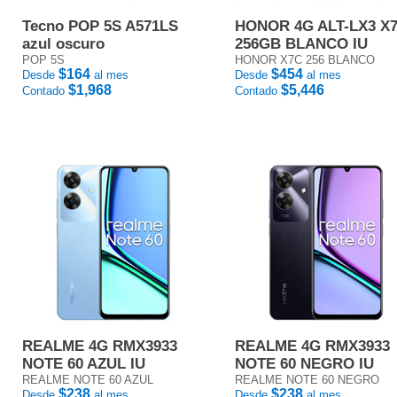
Tecno POP 5S A571LS
HONOR 4G ALT-LX3 X
azul oscuro
256GB BLANCO IU
POP 5S
HONOR X7C 256 BLANCO
$164
$454
Desde
al mes
Desde
al mes
$1,968
$5,446
Contado
Contado
REALME 4G RMX3933
REALME 4G RMX3933
NOTE 60 AZUL IU
NOTE 60 NEGRO IU
REALME NOTE 60 AZUL
REALME NOTE 60 NEGRO
$238
$238
Desde
al mes
Desde
al mes