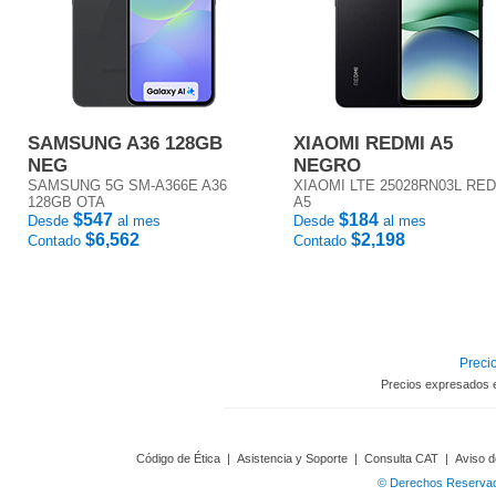
SAMSUNG A36 128GB
XIAOMI REDMI A5
NEG
NEGRO
SAMSUNG 5G SM-A366E A36
XIAOMI LTE 25028RN03L RE
128GB OTA
A5
$547
$184
Desde
al mes
Desde
al mes
$6,562
$2,198
Contado
Contado
Precio
Precios expresados 
Código de Ética
|
Asistencia y Soporte
|
Consulta CAT
|
Aviso d
© Derechos Reservado