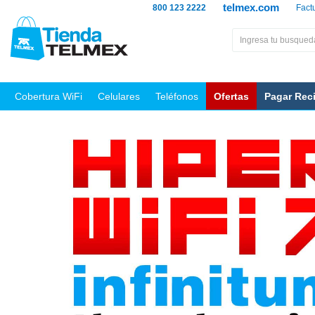
telmex.com
800 123 2222
Fact
Cobertura WiFi
Celulares
Teléfonos
Ofertas
Pagar Rec