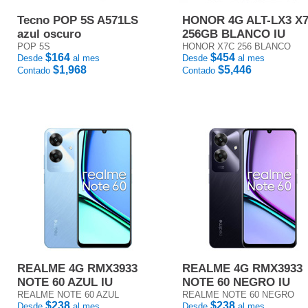
Tecno POP 5S A571LS
HONOR 4G ALT-LX3 X
azul oscuro
256GB BLANCO IU
POP 5S
HONOR X7C 256 BLANCO
$164
$454
Desde
al mes
Desde
al mes
$1,968
$5,446
Contado
Contado
REALME 4G RMX3933
REALME 4G RMX3933
NOTE 60 AZUL IU
NOTE 60 NEGRO IU
REALME NOTE 60 AZUL
REALME NOTE 60 NEGRO
$238
$238
Desde
al mes
Desde
al mes