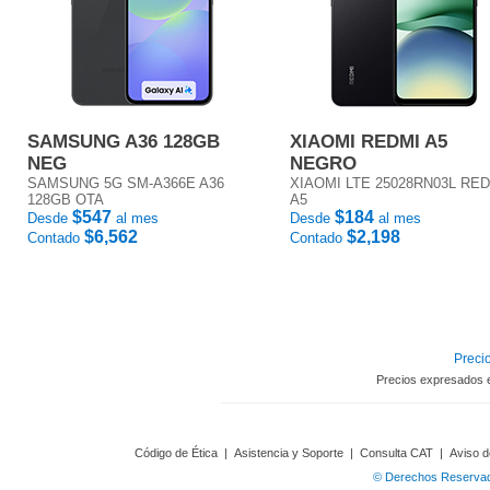
SAMSUNG A36 128GB
XIAOMI REDMI A5
NEG
NEGRO
SAMSUNG 5G SM-A366E A36
XIAOMI LTE 25028RN03L RE
128GB OTA
A5
$547
$184
Desde
al mes
Desde
al mes
$6,562
$2,198
Contado
Contado
Precio
Precios expresados 
Código de Ética
|
Asistencia y Soporte
|
Consulta CAT
|
Aviso d
© Derechos Reservado