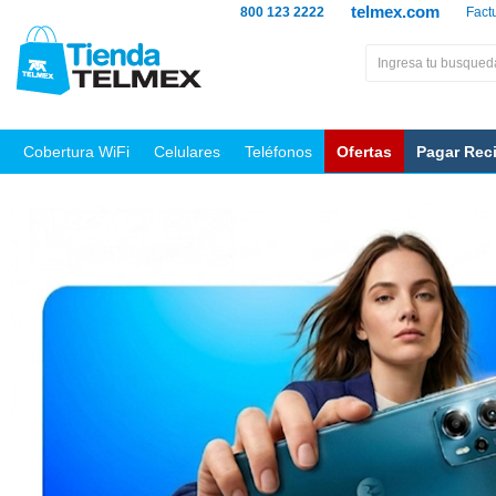
telmex.com
800 123 2222
Fact
Cobertura WiFi
Celulares
Teléfonos
Ofertas
Pagar Rec