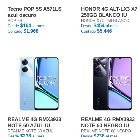
Tecno POP 5S A571LS
HONOR 4G ALT-LX3 X
azul oscuro
256GB BLANCO IU
POP 5S
HONOR X7C 256 BLANCO
$164
$454
Desde
al mes
Desde
al mes
$1,968
$5,446
Contado
Contado
REALME 4G RMX3933
REALME 4G RMX3933
NOTE 60 AZUL IU
NOTE 60 NEGRO IU
REALME NOTE 60 AZUL
REALME NOTE 60 NEGRO
$238
$238
Desde
al mes
Desde
al mes