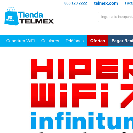
telmex.com
800 123 2222
Fact
Cobertura WiFi
Celulares
Teléfonos
Ofertas
Pagar Rec