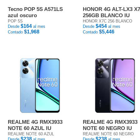
Tecno POP 5S A571LS
HONOR 4G ALT-LX3 X
azul oscuro
256GB BLANCO IU
POP 5S
HONOR X7C 256 BLANCO
$164
$454
Desde
al mes
Desde
al mes
$1,968
$5,446
Contado
Contado
REALME 4G RMX3933
REALME 4G RMX3933
NOTE 60 AZUL IU
NOTE 60 NEGRO IU
REALME NOTE 60 AZUL
REALME NOTE 60 NEGRO
$238
$238
Desde
al mes
Desde
al mes