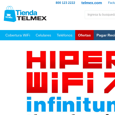
telmex.com
800 123 2222
Fact
Cobertura WiFi
Celulares
Teléfonos
Ofertas
Pagar Rec