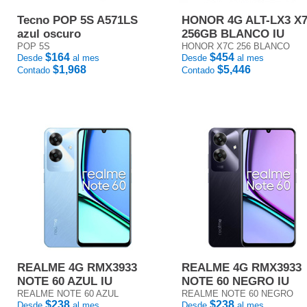
Tecno POP 5S A571LS
HONOR 4G ALT-LX3 X
azul oscuro
256GB BLANCO IU
POP 5S
HONOR X7C 256 BLANCO
$164
$454
Desde
al mes
Desde
al mes
$1,968
$5,446
Contado
Contado
REALME 4G RMX3933
REALME 4G RMX3933
NOTE 60 AZUL IU
NOTE 60 NEGRO IU
REALME NOTE 60 AZUL
REALME NOTE 60 NEGRO
$238
$238
Desde
al mes
Desde
al mes