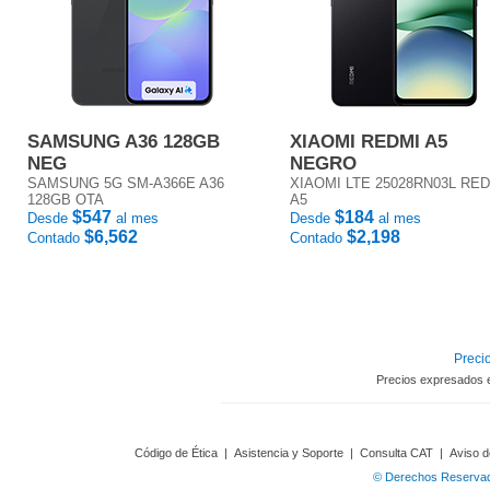
SAMSUNG A36 128GB
XIAOMI REDMI A5
NEG
NEGRO
SAMSUNG 5G SM-A366E A36
XIAOMI LTE 25028RN03L RE
128GB OTA
A5
$547
$184
Desde
al mes
Desde
al mes
$6,562
$2,198
Contado
Contado
Precio
Precios expresados 
Código de Ética
|
Asistencia y Soporte
|
Consulta CAT
|
Aviso d
© Derechos Reservado