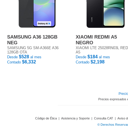
SAMSUNG A36 128GB
XIAOMI REDMI A5
NEG
NEGRO
SAMSUNG 5G SM-A366E A36
XIAOMI LTE 25028RN03L RE
128GB OTA
A5
$528
$184
Desde
al mes
Desde
al mes
$6,332
$2,198
Contado
Contado
Precio
Precios expresados 
Código de Ética
|
Asistencia y Soporte
|
Consulta CAT
|
Aviso d
© Derechos Reservado