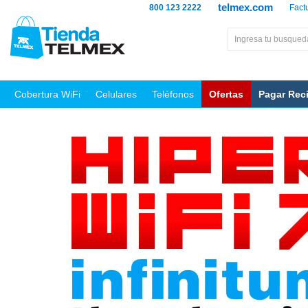
telmex.com
800 123 2222
Fact
Cobertura WiFi
Celulares
Teléfonos
Ofertas
Pagar Rec