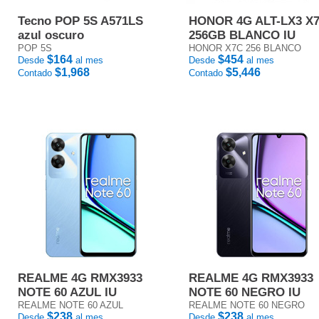
Tecno POP 5S A571LS
HONOR 4G ALT-LX3 X
azul oscuro
256GB BLANCO IU
POP 5S
HONOR X7C 256 BLANCO
$164
$454
Desde
al mes
Desde
al mes
$1,968
$5,446
Contado
Contado
REALME 4G RMX3933
REALME 4G RMX3933
NOTE 60 AZUL IU
NOTE 60 NEGRO IU
REALME NOTE 60 AZUL
REALME NOTE 60 NEGRO
$238
$238
Desde
al mes
Desde
al mes