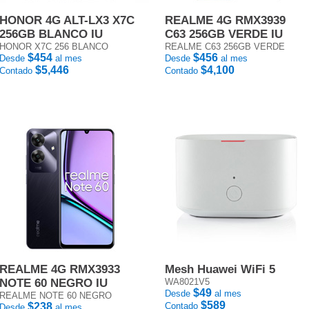
HONOR 4G ALT-LX3 X7C
REALME 4G RMX3939
256GB BLANCO IU
C63 256GB VERDE IU
HONOR X7C 256 BLANCO
REALME C63 256GB VERDE
$454
$456
Desde
al mes
Desde
al mes
$5,446
$4,100
Contado
Contado
REALME 4G RMX3933
Mesh Huawei WiFi 5
NOTE 60 NEGRO IU
WA8021V5
$49
Desde
al mes
REALME NOTE 60 NEGRO
$589
$238
Contado
Desde
al mes