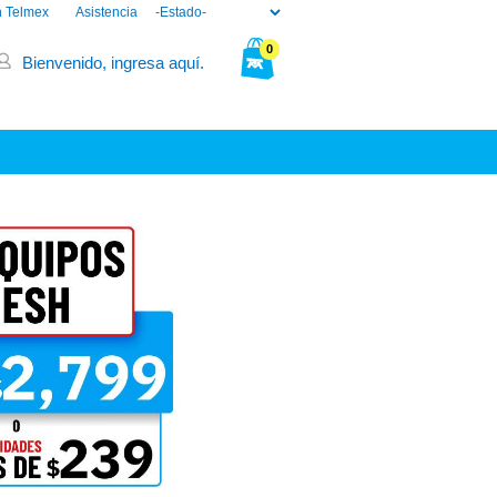
n Telmex
Asistencia
0
Bienvenido, ingresa aquí.
Tu bolsa está vacía.