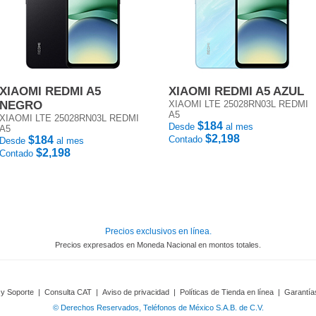
XIAOMI REDMI A5
XIAOMI REDMI A5 AZUL
NEGRO
XIAOMI LTE 25028RN03L REDMI
A5
XIAOMI LTE 25028RN03L REDMI
$184
Desde
al mes
A5
$2,198
$184
Contado
Desde
al mes
$2,198
Contado
Precios exclusivos en línea.
Precios expresados en Moneda Nacional en montos totales.
 y Soporte
|
Consulta CAT
|
Aviso de privacidad
|
Políticas de Tienda en línea
|
Garantía
© Derechos Reservados, Teléfonos de México S.A.B. de C.V.