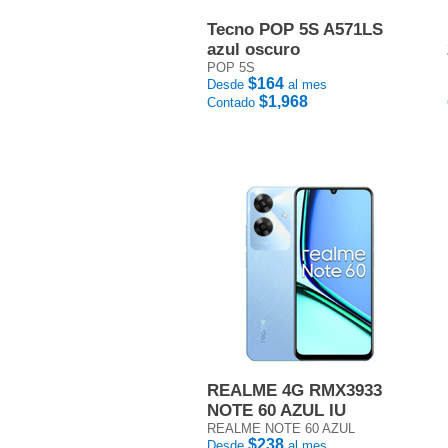
Tecno POP 5S A571LS
azul oscuro
POP 5S
$164
Desde
al mes
$1,968
Contado
REALME 4G RMX3933
NOTE 60 AZUL IU
REALME NOTE 60 AZUL
$238
Desde
al mes