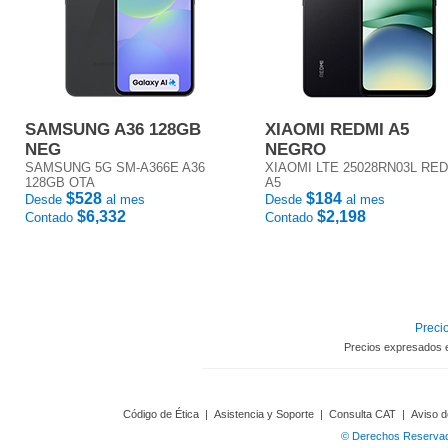
SAMSUNG A36 128GB
XIAOMI REDMI A5
NEG
NEGRO
SAMSUNG 5G SM-A366E A36
XIAOMI LTE 25028RN03L RE
128GB OTA
A5
$528
$184
Desde
al mes
Desde
al mes
$6,332
$2,198
Contado
Contado
Precio
Precios expresados 
Código de Ética
|
Asistencia y Soporte
|
Consulta CAT
|
Aviso d
© Derechos Reservado