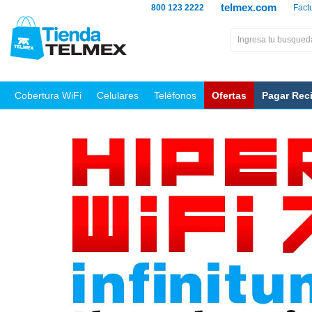
telmex.com
800 123 2222
Fact
Cobertura WiFi
Celulares
Teléfonos
Ofertas
Pagar Rec