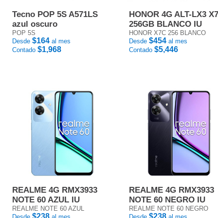
Tecno POP 5S A571LS
HONOR 4G ALT-LX3 X
azul oscuro
256GB BLANCO IU
POP 5S
HONOR X7C 256 BLANCO
$164
$454
Desde
al mes
Desde
al mes
$1,968
$5,446
Contado
Contado
REALME 4G RMX3933
REALME 4G RMX3933
NOTE 60 AZUL IU
NOTE 60 NEGRO IU
REALME NOTE 60 AZUL
REALME NOTE 60 NEGRO
$238
$238
Desde
al mes
Desde
al mes