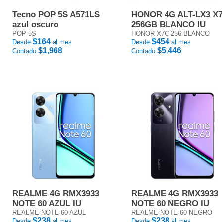
Tecno POP 5S A571LS
HONOR 4G ALT-LX3 X
azul oscuro
256GB BLANCO IU
POP 5S
HONOR X7C 256 BLANCO
$164
$454
Desde
al mes
Desde
al mes
$1,968
$5,446
Contado
Contado
REALME 4G RMX3933
REALME 4G RMX3933
NOTE 60 AZUL IU
NOTE 60 NEGRO IU
REALME NOTE 60 AZUL
REALME NOTE 60 NEGRO
$238
$238
Desde
al mes
Desde
al mes