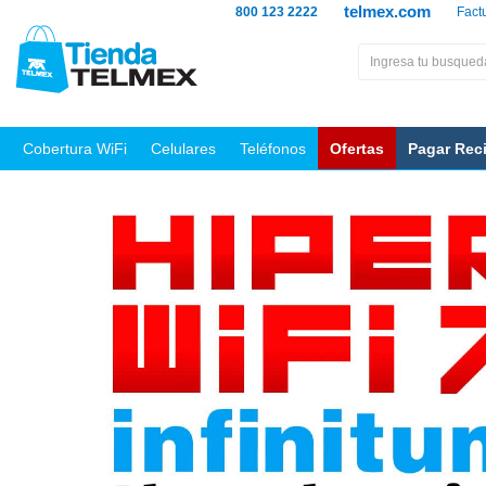
telmex.com
800 123 2222
Fact
Cobertura WiFi
Celulares
Teléfonos
Ofertas
Pagar Rec