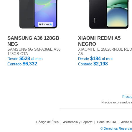
SAMSUNG A36 128GB
XIAOMI REDMI A5
NEG
NEGRO
SAMSUNG 5G SM-A366E A36
XIAOMI LTE 25028RN03L RE
128GB OTA
A5
$528
$184
Desde
al mes
Desde
al mes
$6,332
$2,198
Contado
Contado
Precio
Precios expresados 
Código de Ética
|
Asistencia y Soporte
|
Consulta CAT
|
Aviso d
© Derechos Reservado