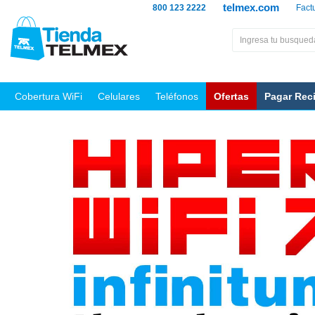
telmex.com
800 123 2222
Fact
Cobertura WiFi
Celulares
Teléfonos
Ofertas
Pagar Rec