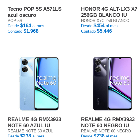
Tecno POP 5S A571LS
HONOR 4G ALT-LX3 X
azul oscuro
256GB BLANCO IU
POP 5S
HONOR X7C 256 BLANCO
$164
$454
Desde
al mes
Desde
al mes
$1,968
$5,446
Contado
Contado
REALME 4G RMX3933
REALME 4G RMX3933
NOTE 60 AZUL IU
NOTE 60 NEGRO IU
REALME NOTE 60 AZUL
REALME NOTE 60 NEGRO
$238
$238
Desde
al mes
Desde
al mes