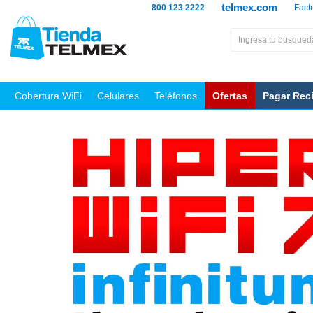
telmex.com
800 123 2222
Fact
Cobertura WiFi
Celulares
Teléfonos
Ofertas
Pagar Rec