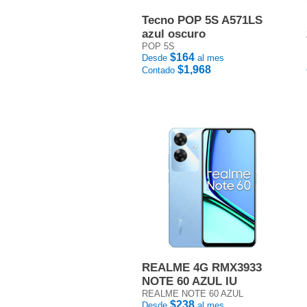
Tecno POP 5S A571LS
azul oscuro
POP 5S
$164
Desde
al mes
$1,968
Contado
REALME 4G RMX3933
NOTE 60 AZUL IU
REALME NOTE 60 AZUL
$238
Desde
al mes