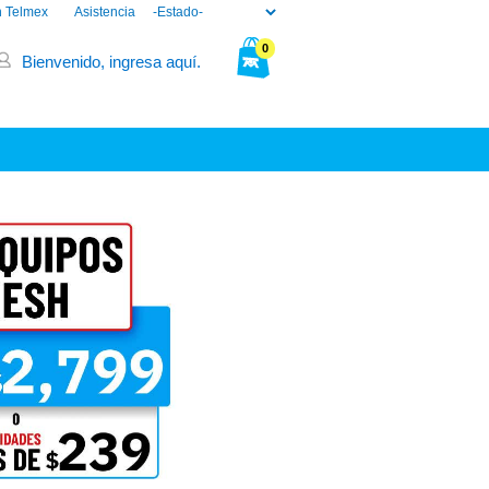
n Telmex
Asistencia
0
Bienvenido, ingresa aquí.
Tu bolsa está vacía.