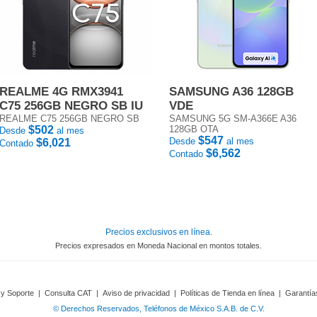
REALME 4G RMX3941
SAMSUNG A36 128GB
C75 256GB NEGRO SB IU
VDE
REALME C75 256GB NEGRO SB
SAMSUNG 5G SM-A366E A36
$502
128GB OTA
Desde
al mes
$547
Desde
al mes
$6,021
Contado
$6,562
Contado
Precios exclusivos en línea.
Precios expresados en Moneda Nacional en montos totales.
 y Soporte
|
Consulta CAT
|
Aviso de privacidad
|
Políticas de Tienda en línea
|
Garantía
© Derechos Reservados, Teléfonos de México S.A.B. de C.V.