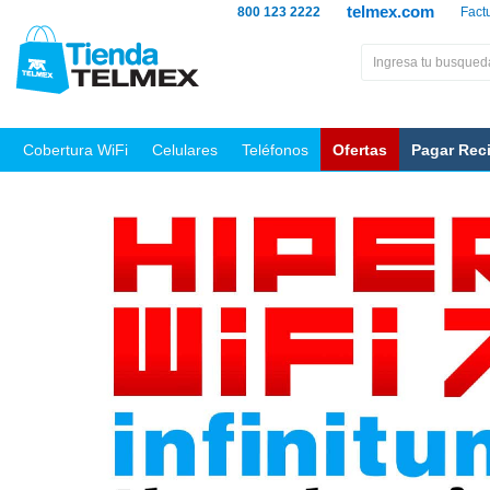
telmex.com
800 123 2222
Fact
Cobertura WiFi
Celulares
Teléfonos
Ofertas
Pagar Rec