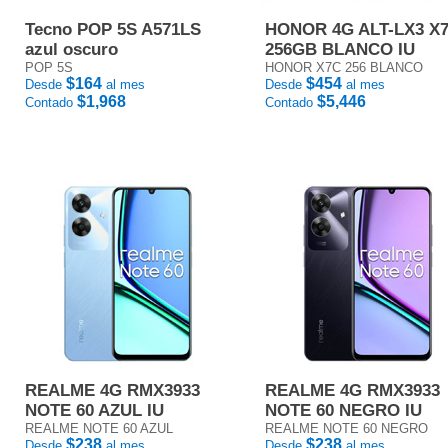
Tecno POP 5S A571LS
HONOR 4G ALT-LX3 X
azul oscuro
256GB BLANCO IU
POP 5S
HONOR X7C 256 BLANCO
$164
$454
Desde
al mes
Desde
al mes
$1,968
$5,446
Contado
Contado
REALME 4G RMX3933
REALME 4G RMX3933
NOTE 60 AZUL IU
NOTE 60 NEGRO IU
REALME NOTE 60 AZUL
REALME NOTE 60 NEGRO
$238
$238
Desde
al mes
Desde
al mes