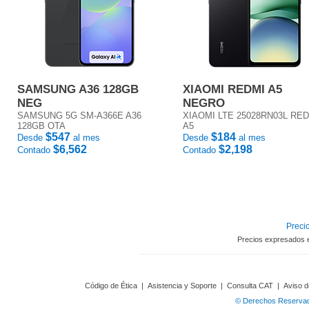
SAMSUNG A36 128GB
XIAOMI REDMI A5
NEG
NEGRO
SAMSUNG 5G SM-A366E A36
XIAOMI LTE 25028RN03L RE
128GB OTA
A5
$547
$184
Desde
al mes
Desde
al mes
$6,562
$2,198
Contado
Contado
Precio
Precios expresados 
Código de Ética
|
Asistencia y Soporte
|
Consulta CAT
|
Aviso d
© Derechos Reservado