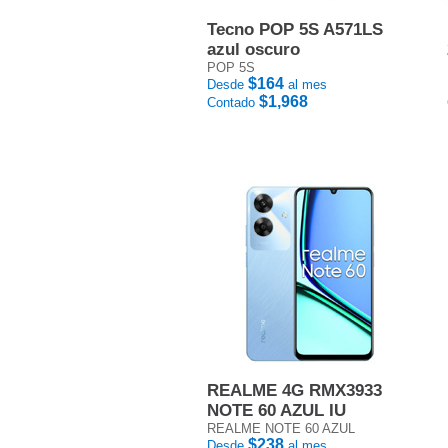
Tecno POP 5S A571LS
azul oscuro
POP 5S
$164
Desde
al mes
$1,968
Contado
REALME 4G RMX3933
NOTE 60 AZUL IU
REALME NOTE 60 AZUL
$238
Desde
al mes