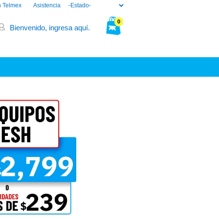
n Telmex
Asistencia
0
Bienvenido, ingresa aquí.
Tu bolsa está vacía.