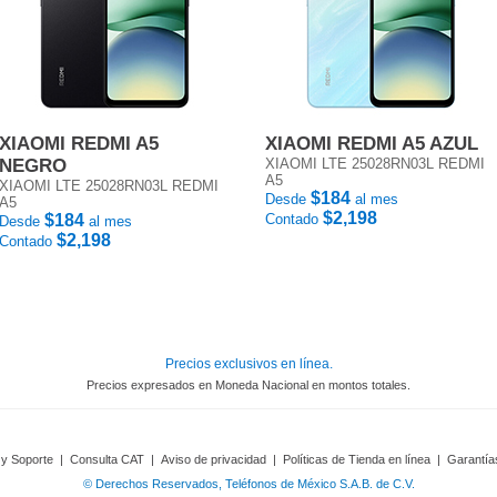
XIAOMI REDMI A5
XIAOMI REDMI A5 AZUL
NEGRO
XIAOMI LTE 25028RN03L REDMI
A5
XIAOMI LTE 25028RN03L REDMI
$184
Desde
al mes
A5
$2,198
$184
Contado
Desde
al mes
$2,198
Contado
Precios exclusivos en línea.
Precios expresados en Moneda Nacional en montos totales.
 y Soporte
|
Consulta CAT
|
Aviso de privacidad
|
Políticas de Tienda en línea
|
Garantía
© Derechos Reservados, Teléfonos de México S.A.B. de C.V.