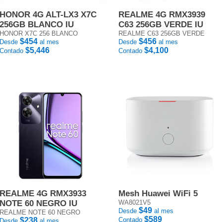
HONOR 4G ALT-LX3 X7C
REALME 4G RMX3939
256GB BLANCO IU
C63 256GB VERDE IU
HONOR X7C 256 BLANCO
REALME C63 256GB VERDE
$454
$456
Desde
al mes
Desde
al mes
$5,446
$4,100
Contado
Contado
REALME 4G RMX3933
Mesh Huawei WiFi 5
NOTE 60 NEGRO IU
WA8021V5
$49
Desde
al mes
REALME NOTE 60 NEGRO
$589
$238
Contado
Desde
al mes