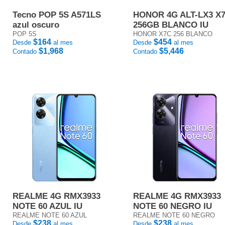
Tecno POP 5S A571LS
HONOR 4G ALT-LX3 X
azul oscuro
256GB BLANCO IU
POP 5S
HONOR X7C 256 BLANCO
$164
$454
Desde
al mes
Desde
al mes
$1,968
$5,446
Contado
Contado
REALME 4G RMX3933
REALME 4G RMX3933
NOTE 60 AZUL IU
NOTE 60 NEGRO IU
REALME NOTE 60 AZUL
REALME NOTE 60 NEGRO
$238
$238
Desde
al mes
Desde
al mes