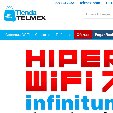
telmex.com
800 123 2222
Fact
Cobertura WiFi
Celulares
Teléfonos
Ofertas
Pagar Rec