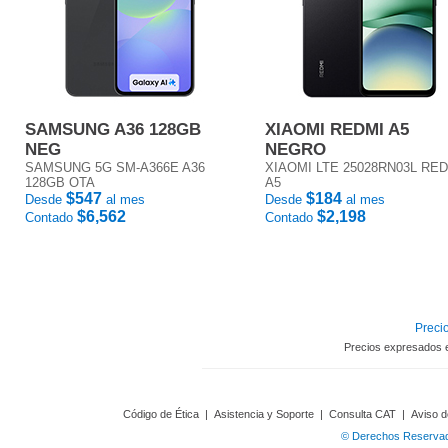
SAMSUNG A36 128GB
XIAOMI REDMI A5
NEG
NEGRO
SAMSUNG 5G SM-A366E A36
XIAOMI LTE 25028RN03L RE
128GB OTA
A5
$547
$184
Desde
al mes
Desde
al mes
$6,562
$2,198
Contado
Contado
Precio
Precios expresados 
Código de Ética
|
Asistencia y Soporte
|
Consulta CAT
|
Aviso d
© Derechos Reservado