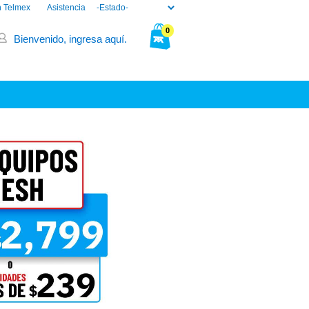
n Telmex
Asistencia
0
Bienvenido, ingresa aquí.
Tu bolsa está vacía.