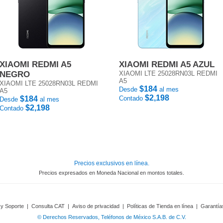
XIAOMI REDMI A5
XIAOMI REDMI A5 AZUL
NEGRO
XIAOMI LTE 25028RN03L REDMI
A5
XIAOMI LTE 25028RN03L REDMI
$184
Desde
al mes
A5
$2,198
$184
Contado
Desde
al mes
$2,198
Contado
Precios exclusivos en línea.
Precios expresados en Moneda Nacional en montos totales.
 y Soporte
|
Consulta CAT
|
Aviso de privacidad
|
Políticas de Tienda en línea
|
Garantía
© Derechos Reservados, Teléfonos de México S.A.B. de C.V.