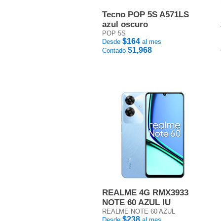
Tecno POP 5S A571LS
azul oscuro
POP 5S
$164
Desde
al mes
$1,968
Contado
REALME 4G RMX3933
NOTE 60 AZUL IU
REALME NOTE 60 AZUL
$238
Desde
al mes