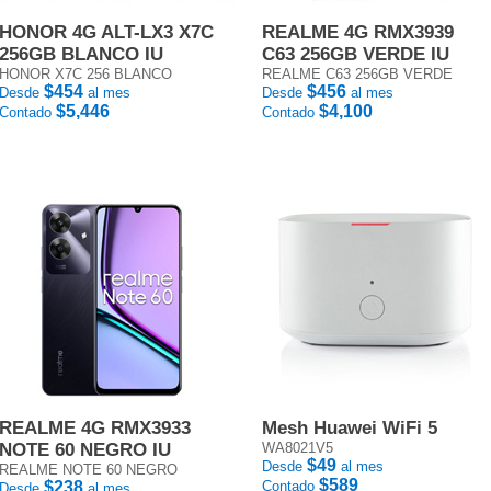
HONOR 4G ALT-LX3 X7C
REALME 4G RMX3939
256GB BLANCO IU
C63 256GB VERDE IU
HONOR X7C 256 BLANCO
REALME C63 256GB VERDE
$454
$456
Desde
al mes
Desde
al mes
$5,446
$4,100
Contado
Contado
REALME 4G RMX3933
Mesh Huawei WiFi 5
NOTE 60 NEGRO IU
WA8021V5
$49
Desde
al mes
REALME NOTE 60 NEGRO
$589
$238
Contado
Desde
al mes