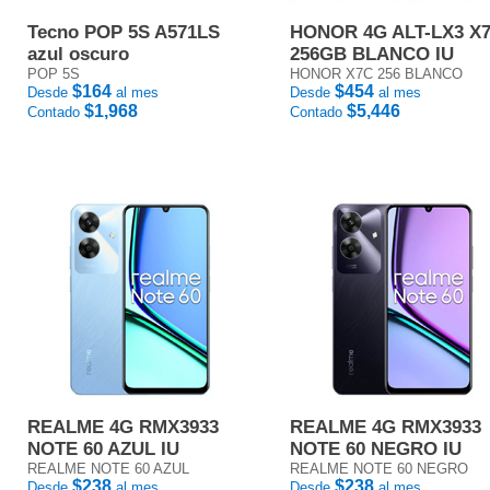
Tecno POP 5S A571LS
HONOR 4G ALT-LX3 X
azul oscuro
256GB BLANCO IU
POP 5S
HONOR X7C 256 BLANCO
$164
$454
Desde
al mes
Desde
al mes
$1,968
$5,446
Contado
Contado
REALME 4G RMX3933
REALME 4G RMX3933
NOTE 60 AZUL IU
NOTE 60 NEGRO IU
REALME NOTE 60 AZUL
REALME NOTE 60 NEGRO
$238
$238
Desde
al mes
Desde
al mes