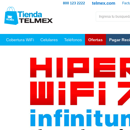
telmex.com
800 123 2222
Fact
Cobertura WiFi
Celulares
Teléfonos
Ofertas
Pagar Rec