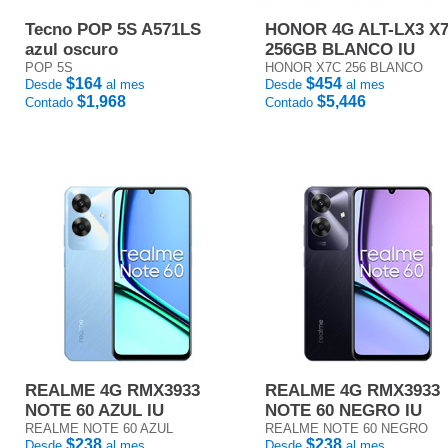
Tecno POP 5S A571LS
HONOR 4G ALT-LX3 X
azul oscuro
256GB BLANCO IU
POP 5S
HONOR X7C 256 BLANCO
$164
$454
Desde
al mes
Desde
al mes
$1,968
$5,446
Contado
Contado
REALME 4G RMX3933
REALME 4G RMX3933
NOTE 60 AZUL IU
NOTE 60 NEGRO IU
REALME NOTE 60 AZUL
REALME NOTE 60 NEGRO
$238
$238
Desde
al mes
Desde
al mes