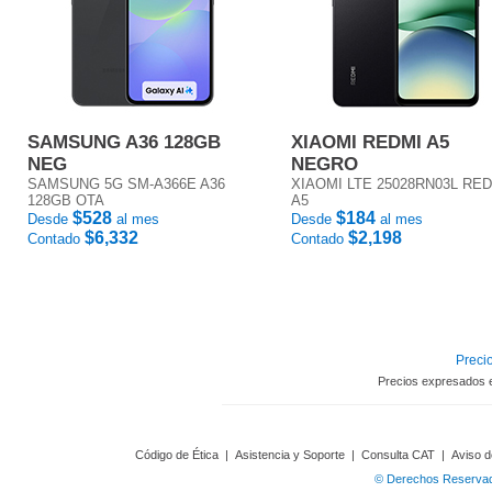
SAMSUNG A36 128GB
XIAOMI REDMI A5
NEG
NEGRO
SAMSUNG 5G SM-A366E A36
XIAOMI LTE 25028RN03L RE
128GB OTA
A5
$528
$184
Desde
al mes
Desde
al mes
$6,332
$2,198
Contado
Contado
Precio
Precios expresados 
Código de Ética
|
Asistencia y Soporte
|
Consulta CAT
|
Aviso d
© Derechos Reservado