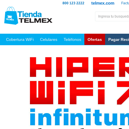
telmex.com
800 123 2222
Fact
Cobertura WiFi
Celulares
Teléfonos
Ofertas
Pagar Rec