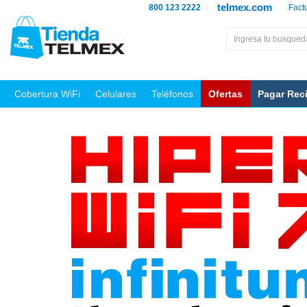
telmex.com
800 123 2222
Fact
Cobertura WiFi
Celulares
Teléfonos
Ofertas
Pagar Rec