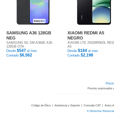
SAMSUNG A36 128GB
XIAOMI REDMI A5
NEG
NEGRO
SAMSUNG 5G SM-A366E A36
XIAOMI LTE 25028RN03L RE
128GB OTA
A5
$547
$184
Desde
al mes
Desde
al mes
$6,562
$2,198
Contado
Contado
Precio
Precios expresados 
Código de Ética
|
Asistencia y Soporte
|
Consulta CAT
|
Aviso d
© Derechos Reservado