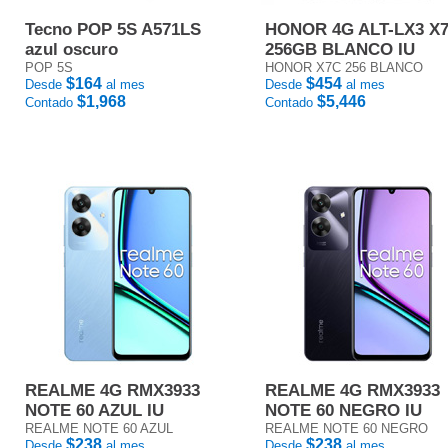
Tecno POP 5S A571LS
HONOR 4G ALT-LX3 X
azul oscuro
256GB BLANCO IU
POP 5S
HONOR X7C 256 BLANCO
$164
$454
Desde
al mes
Desde
al mes
$1,968
$5,446
Contado
Contado
REALME 4G RMX3933
REALME 4G RMX3933
NOTE 60 AZUL IU
NOTE 60 NEGRO IU
REALME NOTE 60 AZUL
REALME NOTE 60 NEGRO
$238
$238
Desde
al mes
Desde
al mes