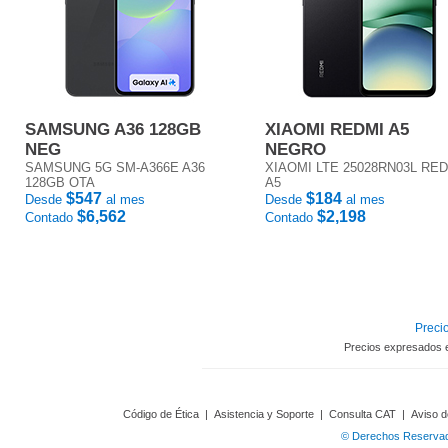
SAMSUNG A36 128GB
XIAOMI REDMI A5
NEG
NEGRO
SAMSUNG 5G SM-A366E A36
XIAOMI LTE 25028RN03L RE
128GB OTA
A5
$547
$184
Desde
al mes
Desde
al mes
$6,562
$2,198
Contado
Contado
Precio
Precios expresados 
Código de Ética
|
Asistencia y Soporte
|
Consulta CAT
|
Aviso d
© Derechos Reservado