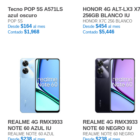
Tecno POP 5S A571LS
HONOR 4G ALT-LX3 X
azul oscuro
256GB BLANCO IU
POP 5S
HONOR X7C 256 BLANCO
$164
$454
Desde
al mes
Desde
al mes
$1,968
$5,446
Contado
Contado
REALME 4G RMX3933
REALME 4G RMX3933
NOTE 60 AZUL IU
NOTE 60 NEGRO IU
REALME NOTE 60 AZUL
REALME NOTE 60 NEGRO
$238
$238
Desde
al mes
Desde
al mes