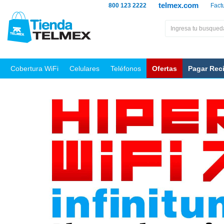
telmex.com
800 123 2222
Fact
Cobertura WiFi
Celulares
Teléfonos
Ofertas
Pagar Rec