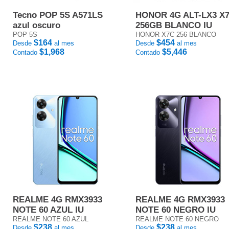
Tecno POP 5S A571LS
HONOR 4G ALT-LX3 X
azul oscuro
256GB BLANCO IU
POP 5S
HONOR X7C 256 BLANCO
$164
$454
Desde
al mes
Desde
al mes
$1,968
$5,446
Contado
Contado
REALME 4G RMX3933
REALME 4G RMX3933
NOTE 60 AZUL IU
NOTE 60 NEGRO IU
REALME NOTE 60 AZUL
REALME NOTE 60 NEGRO
$238
$238
Desde
al mes
Desde
al mes