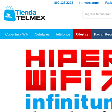
telmex.com
800 123 2222
Fact
Cobertura WiFi
Celulares
Teléfonos
Ofertas
Pagar Rec