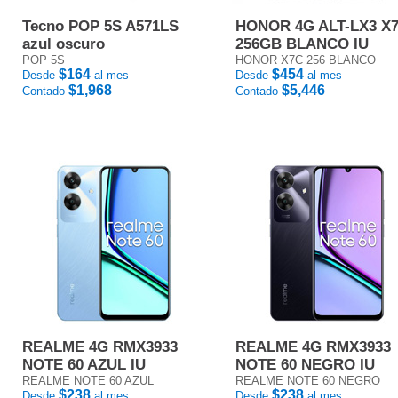
Tecno POP 5S A571LS
HONOR 4G ALT-LX3 X
azul oscuro
256GB BLANCO IU
POP 5S
HONOR X7C 256 BLANCO
$164
$454
Desde
al mes
Desde
al mes
$1,968
$5,446
Contado
Contado
REALME 4G RMX3933
REALME 4G RMX3933
NOTE 60 AZUL IU
NOTE 60 NEGRO IU
REALME NOTE 60 AZUL
REALME NOTE 60 NEGRO
$238
$238
Desde
al mes
Desde
al mes