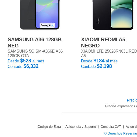
SAMSUNG A36 128GB
XIAOMI REDMI A5
NEG
NEGRO
SAMSUNG 5G SM-A366E A36
XIAOMI LTE 25028RN03L RE
128GB OTA
A5
$528
$184
Desde
al mes
Desde
al mes
$6,332
$2,198
Contado
Contado
Precio
Precios expresados 
Código de Ética
|
Asistencia y Soporte
|
Consulta CAT
|
Aviso d
© Derechos Reservado