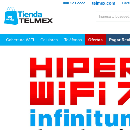
telmex.com
800 123 2222
Fact
Cobertura WiFi
Celulares
Teléfonos
Ofertas
Pagar Rec