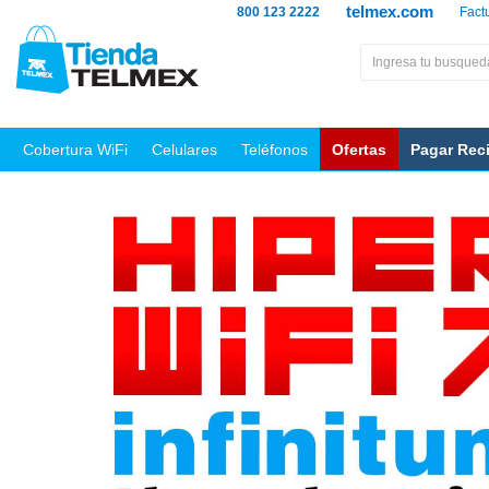
telmex.com
800 123 2222
Fact
Cobertura WiFi
Celulares
Teléfonos
Ofertas
Pagar Rec