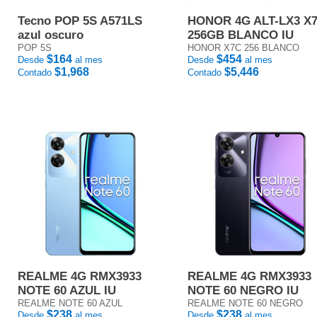
Tecno POP 5S A571LS
HONOR 4G ALT-LX3 X
azul oscuro
256GB BLANCO IU
POP 5S
HONOR X7C 256 BLANCO
$164
$454
Desde
al mes
Desde
al mes
$1,968
$5,446
Contado
Contado
REALME 4G RMX3933
REALME 4G RMX3933
NOTE 60 AZUL IU
NOTE 60 NEGRO IU
REALME NOTE 60 AZUL
REALME NOTE 60 NEGRO
$238
$238
Desde
al mes
Desde
al mes