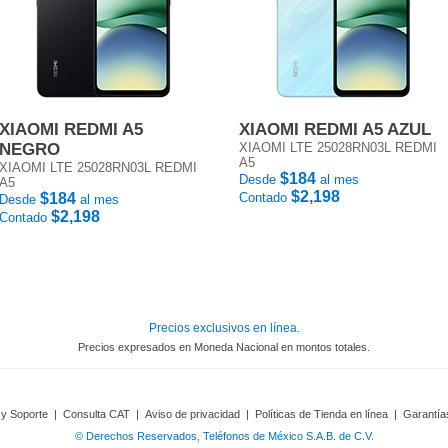
XIAOMI REDMI A5
XIAOMI REDMI A5 AZUL
NEGRO
XIAOMI LTE 25028RN03L REDMI
A5
XIAOMI LTE 25028RN03L REDMI
$184
Desde
al mes
A5
$2,198
$184
Contado
Desde
al mes
$2,198
Contado
Precios exclusivos en línea.
Precios expresados en Moneda Nacional en montos totales.
 y Soporte
|
Consulta CAT
|
Aviso de privacidad
|
Políticas de Tienda en línea
|
Garantía
© Derechos Reservados, Teléfonos de México S.A.B. de C.V.