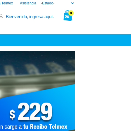
n Telmex
Asistencia
0
Bienvenido, ingresa aquí.
Tu bolsa está vacía.