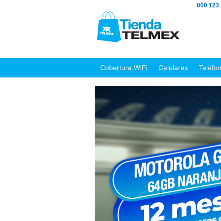
800 123
Cobertura WiFi
Celulares
Teléfo