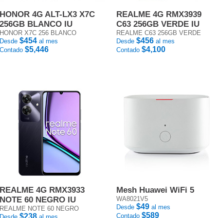
HONOR 4G ALT-LX3 X7C
REALME 4G RMX3939
256GB BLANCO IU
C63 256GB VERDE IU
HONOR X7C 256 BLANCO
REALME C63 256GB VERDE
$454
$456
Desde
al mes
Desde
al mes
$5,446
$4,100
Contado
Contado
REALME 4G RMX3933
Mesh Huawei WiFi 5
NOTE 60 NEGRO IU
WA8021V5
$49
Desde
al mes
REALME NOTE 60 NEGRO
$589
$238
Contado
Desde
al mes