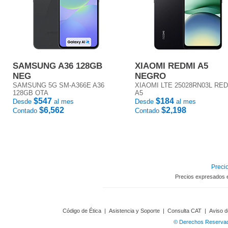
SAMSUNG A36 128GB
XIAOMI REDMI A5
NEG
NEGRO
SAMSUNG 5G SM-A366E A36
XIAOMI LTE 25028RN03L RE
128GB OTA
A5
$547
$184
Desde
al mes
Desde
al mes
$6,562
$2,198
Contado
Contado
Precio
Precios expresados 
Código de Ética
|
Asistencia y Soporte
|
Consulta CAT
|
Aviso d
© Derechos Reservado