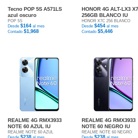
Tecno POP 5S A571LS
HONOR 4G ALT-LX3 X
azul oscuro
256GB BLANCO IU
POP 5S
HONOR X7C 256 BLANCO
$164
$454
Desde
al mes
Desde
al mes
$1,968
$5,446
Contado
Contado
REALME 4G RMX3933
REALME 4G RMX3933
NOTE 60 AZUL IU
NOTE 60 NEGRO IU
REALME NOTE 60 AZUL
REALME NOTE 60 NEGRO
$238
$238
Desde
al mes
Desde
al mes