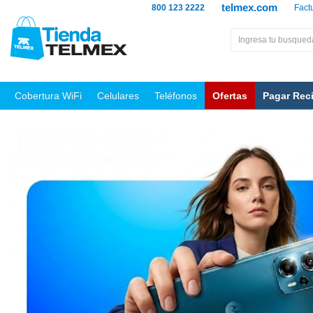
telmex.com
800 123 2222
Fact
Cobertura WiFi
Celulares
Teléfonos
Ofertas
Pagar Rec