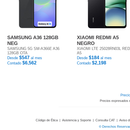
SAMSUNG A36 128GB
XIAOMI REDMI A5
NEG
NEGRO
SAMSUNG 5G SM-A366E A36
XIAOMI LTE 25028RN03L RE
128GB OTA
A5
$547
$184
Desde
al mes
Desde
al mes
$6,562
$2,198
Contado
Contado
Precio
Precios expresados 
Código de Ética
|
Asistencia y Soporte
|
Consulta CAT
|
Aviso d
© Derechos Reservado