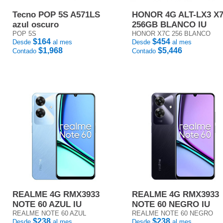
Tecno POP 5S A571LS
HONOR 4G ALT-LX3 X
azul oscuro
256GB BLANCO IU
POP 5S
HONOR X7C 256 BLANCO
$164
$454
Desde
al mes
Desde
al mes
$1,968
$5,446
Contado
Contado
REALME 4G RMX3933
REALME 4G RMX3933
NOTE 60 AZUL IU
NOTE 60 NEGRO IU
REALME NOTE 60 AZUL
REALME NOTE 60 NEGRO
$238
$238
Desde
al mes
Desde
al mes