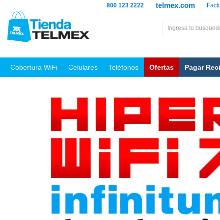
telmex.com
800 123 2222
Fact
Cobertura WiFi
Celulares
Teléfonos
Ofertas
Pagar Rec