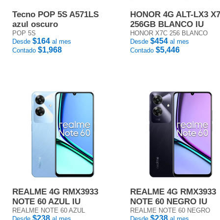
Tecno POP 5S A571LS
HONOR 4G ALT-LX3 X
azul oscuro
256GB BLANCO IU
POP 5S
HONOR X7C 256 BLANCO
$164
$454
Desde
al mes
Desde
al mes
$1,968
$5,446
Contado
Contado
REALME 4G RMX3933
REALME 4G RMX3933
NOTE 60 AZUL IU
NOTE 60 NEGRO IU
REALME NOTE 60 AZUL
REALME NOTE 60 NEGRO
$238
$238
Desde
al mes
Desde
al mes