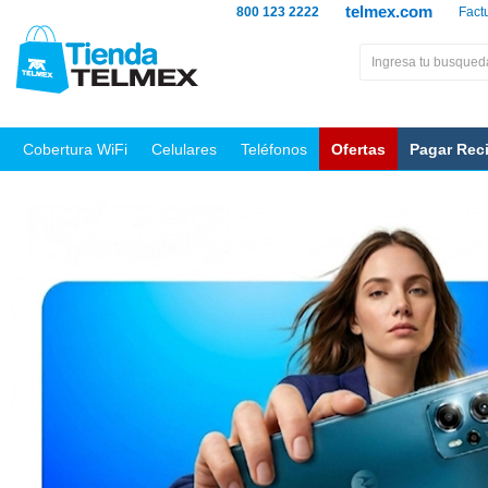
telmex.com
800 123 2222
Fact
Cobertura WiFi
Celulares
Teléfonos
Ofertas
Pagar Rec