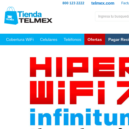
telmex.com
800 123 2222
Fact
Cobertura WiFi
Celulares
Teléfonos
Ofertas
Pagar Rec