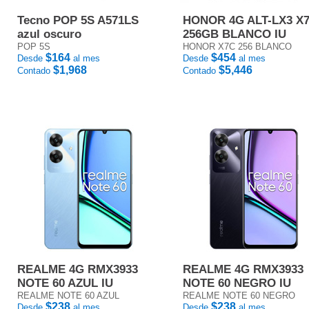
Tecno POP 5S A571LS
HONOR 4G ALT-LX3 X
azul oscuro
256GB BLANCO IU
POP 5S
HONOR X7C 256 BLANCO
$164
$454
Desde
al mes
Desde
al mes
$1,968
$5,446
Contado
Contado
REALME 4G RMX3933
REALME 4G RMX3933
NOTE 60 AZUL IU
NOTE 60 NEGRO IU
REALME NOTE 60 AZUL
REALME NOTE 60 NEGRO
$238
$238
Desde
al mes
Desde
al mes