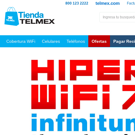
telmex.com
800 123 2222
Fact
Cobertura WiFi
Celulares
Teléfonos
Ofertas
Pagar Rec