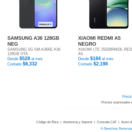
SAMSUNG A36 128GB
XIAOMI REDMI A5
NEG
NEGRO
SAMSUNG 5G SM-A366E A36
XIAOMI LTE 25028RN03L RE
128GB OTA
A5
$528
$184
Desde
al mes
Desde
al mes
$6,332
$2,198
Contado
Contado
Precio
Precios expresados 
Código de Ética
|
Asistencia y Soporte
|
Consulta CAT
|
Aviso d
© Derechos Reservado