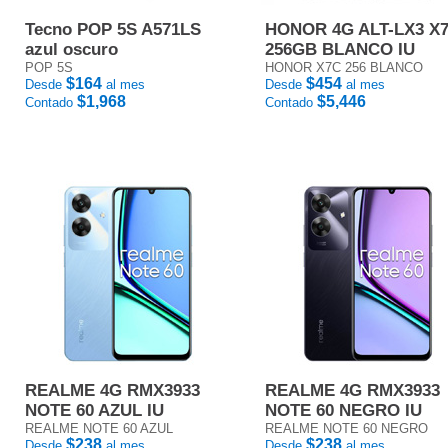
Tecno POP 5S A571LS
HONOR 4G ALT-LX3 X
azul oscuro
256GB BLANCO IU
POP 5S
HONOR X7C 256 BLANCO
$164
$454
Desde
al mes
Desde
al mes
$1,968
$5,446
Contado
Contado
REALME 4G RMX3933
REALME 4G RMX3933
NOTE 60 AZUL IU
NOTE 60 NEGRO IU
REALME NOTE 60 AZUL
REALME NOTE 60 NEGRO
$238
$238
Desde
al mes
Desde
al mes