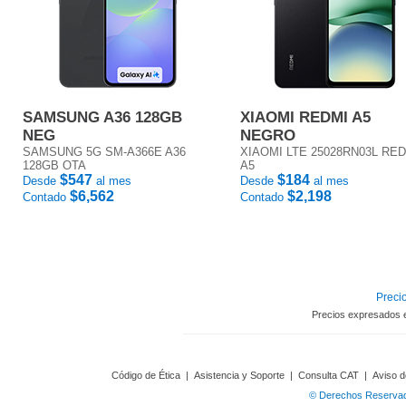
SAMSUNG A36 128GB
XIAOMI REDMI A5
NEG
NEGRO
SAMSUNG 5G SM-A366E A36
XIAOMI LTE 25028RN03L RE
128GB OTA
A5
$547
$184
Desde
al mes
Desde
al mes
$6,562
$2,198
Contado
Contado
Precio
Precios expresados 
Código de Ética
|
Asistencia y Soporte
|
Consulta CAT
|
Aviso d
© Derechos Reservado