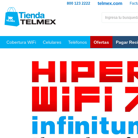
telmex.com
800 123 2222
Fact
Cobertura WiFi
Celulares
Teléfonos
Ofertas
Pagar Rec