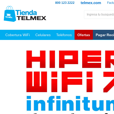
telmex.com
800 123 2222
Fact
Cobertura WiFi
Celulares
Teléfonos
Ofertas
Pagar Rec