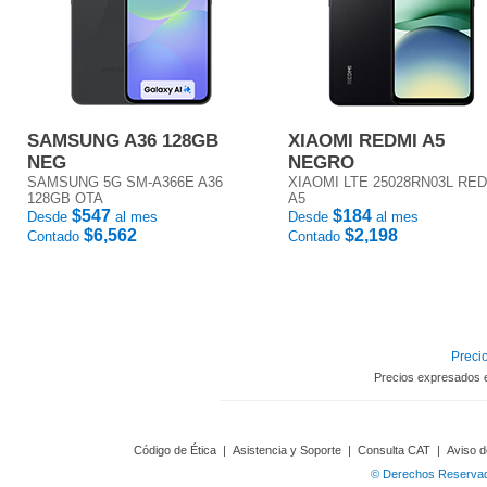
SAMSUNG A36 128GB
XIAOMI REDMI A5
NEG
NEGRO
SAMSUNG 5G SM-A366E A36
XIAOMI LTE 25028RN03L RE
128GB OTA
A5
$547
$184
Desde
al mes
Desde
al mes
$6,562
$2,198
Contado
Contado
Precio
Precios expresados 
Código de Ética
|
Asistencia y Soporte
|
Consulta CAT
|
Aviso d
© Derechos Reservado