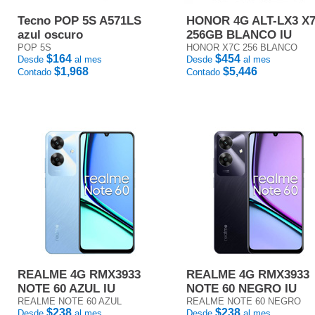
Tecno POP 5S A571LS
HONOR 4G ALT-LX3 X
azul oscuro
256GB BLANCO IU
POP 5S
HONOR X7C 256 BLANCO
$164
$454
Desde
al mes
Desde
al mes
$1,968
$5,446
Contado
Contado
REALME 4G RMX3933
REALME 4G RMX3933
NOTE 60 AZUL IU
NOTE 60 NEGRO IU
REALME NOTE 60 AZUL
REALME NOTE 60 NEGRO
$238
$238
Desde
al mes
Desde
al mes