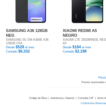
SAMSUNG A36 128GB
XIAOMI REDMI A5
NEG
NEGRO
SAMSUNG 5G SM-A366E A36
XIAOMI LTE 25028RN03L RE
128GB OTA
A5
$528
$184
Desde
al mes
Desde
al mes
$6,332
$2,198
Contado
Contado
Precio
Precios expresados 
Código de Ética
|
Asistencia y Soporte
|
Consulta CAT
|
Aviso d
© Derechos Reservado