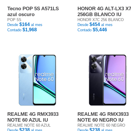
Tecno POP 5S A571LS
HONOR 4G ALT-LX3 X
azul oscuro
256GB BLANCO IU
POP 5S
HONOR X7C 256 BLANCO
$164
$454
Desde
al mes
Desde
al mes
$1,968
$5,446
Contado
Contado
REALME 4G RMX3933
REALME 4G RMX3933
NOTE 60 AZUL IU
NOTE 60 NEGRO IU
REALME NOTE 60 AZUL
REALME NOTE 60 NEGRO
$238
$238
Desde
al mes
Desde
al mes