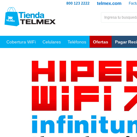
telmex.com
800 123 2222
Fact
Cobertura WiFi
Celulares
Teléfonos
Ofertas
Pagar Rec