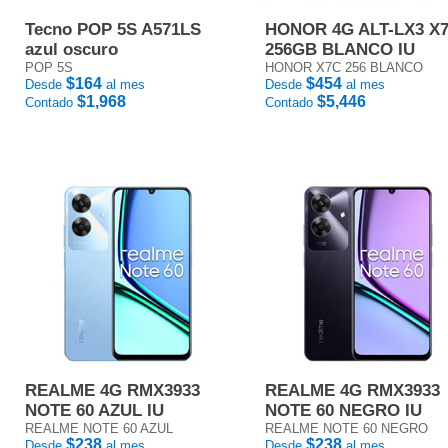
Tecno POP 5S A571LS
HONOR 4G ALT-LX3 X
azul oscuro
256GB BLANCO IU
POP 5S
HONOR X7C 256 BLANCO
$164
$454
Desde
al mes
Desde
al mes
$1,968
$5,446
Contado
Contado
REALME 4G RMX3933
REALME 4G RMX3933
NOTE 60 AZUL IU
NOTE 60 NEGRO IU
REALME NOTE 60 AZUL
REALME NOTE 60 NEGRO
$238
$238
Desde
al mes
Desde
al mes