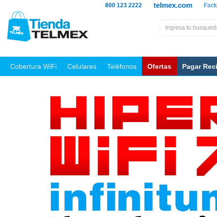
telmex.com
800 123 2222
Fact
Cobertura WiFi
Celulares
Teléfonos
Ofertas
Pagar Rec