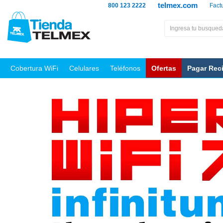
telmex.com
800 123 2222
Fact
Cobertura WiFi
Celulares
Teléfonos
Ofertas
Pagar Rec