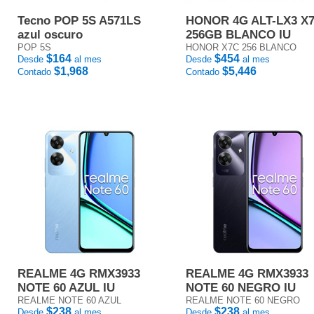
Tecno POP 5S A571LS
HONOR 4G ALT-LX3 X
azul oscuro
256GB BLANCO IU
POP 5S
HONOR X7C 256 BLANCO
$164
$454
Desde
al mes
Desde
al mes
$1,968
$5,446
Contado
Contado
REALME 4G RMX3933
REALME 4G RMX3933
NOTE 60 AZUL IU
NOTE 60 NEGRO IU
REALME NOTE 60 AZUL
REALME NOTE 60 NEGRO
$238
$238
Desde
al mes
Desde
al mes