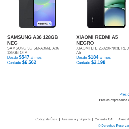
SAMSUNG A36 128GB
XIAOMI REDMI A5
NEG
NEGRO
SAMSUNG 5G SM-A366E A36
XIAOMI LTE 25028RN03L RE
128GB OTA
A5
$547
$184
Desde
al mes
Desde
al mes
$6,562
$2,198
Contado
Contado
Precio
Precios expresados 
Código de Ética
|
Asistencia y Soporte
|
Consulta CAT
|
Aviso d
© Derechos Reservado