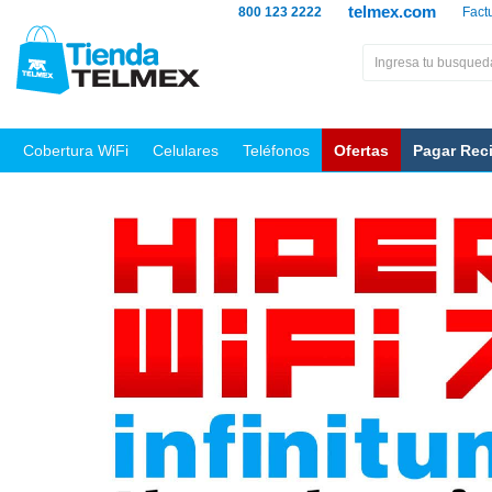
telmex.com
800 123 2222
Fact
Cobertura WiFi
Celulares
Teléfonos
Ofertas
Pagar Rec