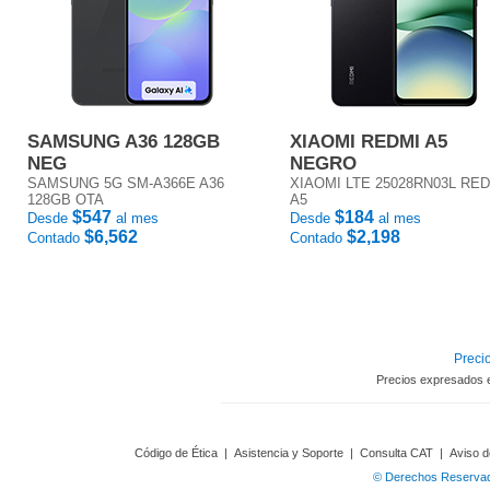
SAMSUNG A36 128GB
XIAOMI REDMI A5
NEG
NEGRO
SAMSUNG 5G SM-A366E A36
XIAOMI LTE 25028RN03L RE
128GB OTA
A5
$547
$184
Desde
al mes
Desde
al mes
$6,562
$2,198
Contado
Contado
Precio
Precios expresados 
Código de Ética
|
Asistencia y Soporte
|
Consulta CAT
|
Aviso d
© Derechos Reservado