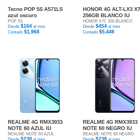
Tecno POP 5S A571LS
HONOR 4G ALT-LX3 X
azul oscuro
256GB BLANCO IU
POP 5S
HONOR X7C 256 BLANCO
$164
$454
Desde
al mes
Desde
al mes
$1,968
$5,446
Contado
Contado
REALME 4G RMX3933
REALME 4G RMX3933
NOTE 60 AZUL IU
NOTE 60 NEGRO IU
REALME NOTE 60 AZUL
REALME NOTE 60 NEGRO
$238
$238
Desde
al mes
Desde
al mes