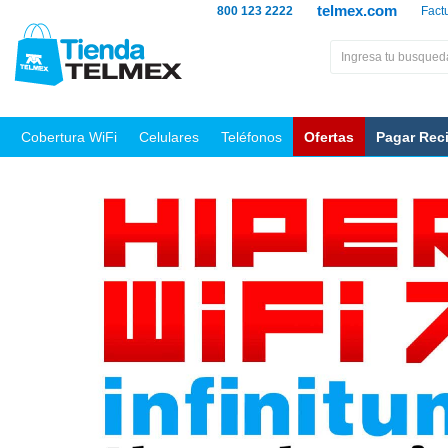
telmex.com
800 123 2222
Fact
Cobertura WiFi
Celulares
Teléfonos
Ofertas
Pagar Rec