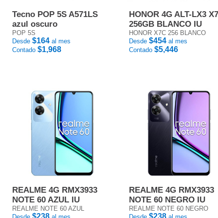
Tecno POP 5S A571LS
HONOR 4G ALT-LX3 X
azul oscuro
256GB BLANCO IU
POP 5S
HONOR X7C 256 BLANCO
$164
$454
Desde
al mes
Desde
al mes
$1,968
$5,446
Contado
Contado
REALME 4G RMX3933
REALME 4G RMX3933
NOTE 60 AZUL IU
NOTE 60 NEGRO IU
REALME NOTE 60 AZUL
REALME NOTE 60 NEGRO
$238
$238
Desde
al mes
Desde
al mes