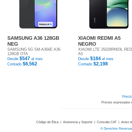
SAMSUNG A36 128GB
XIAOMI REDMI A5
NEG
NEGRO
SAMSUNG 5G SM-A366E A36
XIAOMI LTE 25028RN03L RE
128GB OTA
A5
$547
$184
Desde
al mes
Desde
al mes
$6,562
$2,198
Contado
Contado
Precio
Precios expresados 
Código de Ética
|
Asistencia y Soporte
|
Consulta CAT
|
Aviso d
© Derechos Reservado