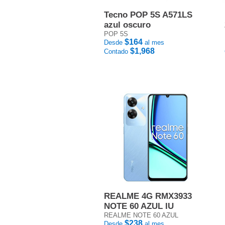
Tecno POP 5S A571LS
azul oscuro
POP 5S
$164
Desde
al mes
$1,968
Contado
REALME 4G RMX3933
NOTE 60 AZUL IU
REALME NOTE 60 AZUL
$238
Desde
al mes