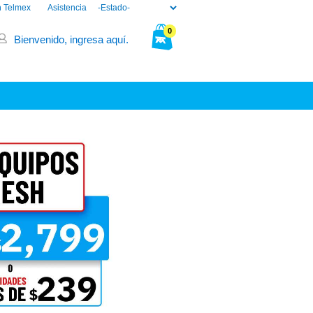
n Telmex
Asistencia
0
Bienvenido, ingresa aquí.
Tu bolsa está vacía.