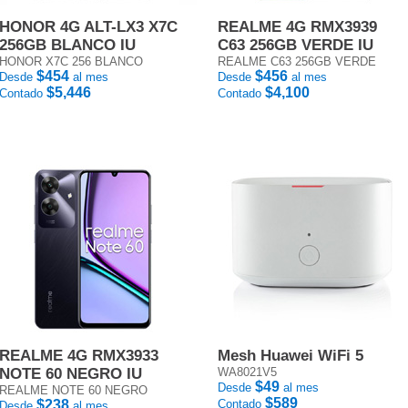
HONOR 4G ALT-LX3 X7C
REALME 4G RMX3939
256GB BLANCO IU
C63 256GB VERDE IU
HONOR X7C 256 BLANCO
REALME C63 256GB VERDE
$454
$456
Desde
al mes
Desde
al mes
$5,446
$4,100
Contado
Contado
REALME 4G RMX3933
Mesh Huawei WiFi 5
NOTE 60 NEGRO IU
WA8021V5
$49
Desde
al mes
REALME NOTE 60 NEGRO
$589
$238
Contado
Desde
al mes