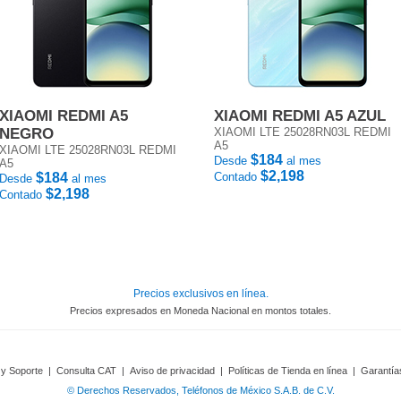
XIAOMI REDMI A5
XIAOMI REDMI A5 AZUL
NEGRO
XIAOMI LTE 25028RN03L REDMI
A5
XIAOMI LTE 25028RN03L REDMI
$184
Desde
al mes
A5
$2,198
$184
Contado
Desde
al mes
$2,198
Contado
Precios exclusivos en línea.
Precios expresados en Moneda Nacional en montos totales.
 y Soporte
|
Consulta CAT
|
Aviso de privacidad
|
Políticas de Tienda en línea
|
Garantía
© Derechos Reservados, Teléfonos de México S.A.B. de C.V.