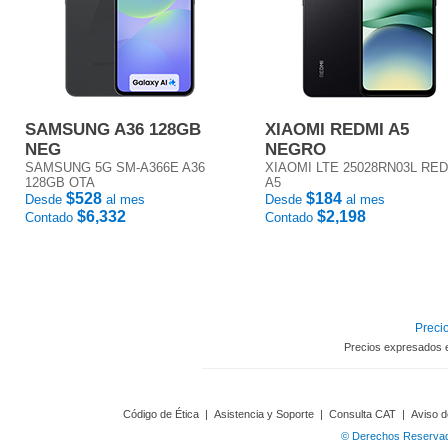
SAMSUNG A36 128GB
XIAOMI REDMI A5
NEG
NEGRO
SAMSUNG 5G SM-A366E A36
XIAOMI LTE 25028RN03L RE
128GB OTA
A5
$528
$184
Desde
al mes
Desde
al mes
$6,332
$2,198
Contado
Contado
Precio
Precios expresados 
Código de Ética
|
Asistencia y Soporte
|
Consulta CAT
|
Aviso d
© Derechos Reservado