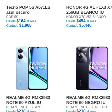
Tecno POP 5S A571LS
HONOR 4G ALT-LX3 X
azul oscuro
256GB BLANCO IU
POP 5S
HONOR X7C 256 BLANCO
$164
$454
Desde
al mes
Desde
al mes
$1,968
$5,446
Contado
Contado
REALME 4G RMX3933
REALME 4G RMX3933
NOTE 60 AZUL IU
NOTE 60 NEGRO IU
REALME NOTE 60 AZUL
REALME NOTE 60 NEGRO
$238
$238
Desde
al mes
Desde
al mes