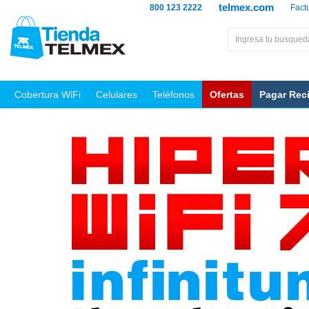
telmex.com
800 123 2222
Fact
Cobertura WiFi
Celulares
Teléfonos
Ofertas
Pagar Rec