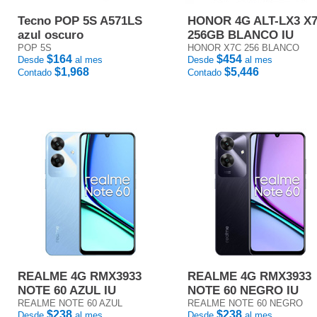
Tecno POP 5S A571LS
HONOR 4G ALT-LX3 X
azul oscuro
256GB BLANCO IU
POP 5S
HONOR X7C 256 BLANCO
$164
$454
Desde
al mes
Desde
al mes
$1,968
$5,446
Contado
Contado
REALME 4G RMX3933
REALME 4G RMX3933
NOTE 60 AZUL IU
NOTE 60 NEGRO IU
REALME NOTE 60 AZUL
REALME NOTE 60 NEGRO
$238
$238
Desde
al mes
Desde
al mes