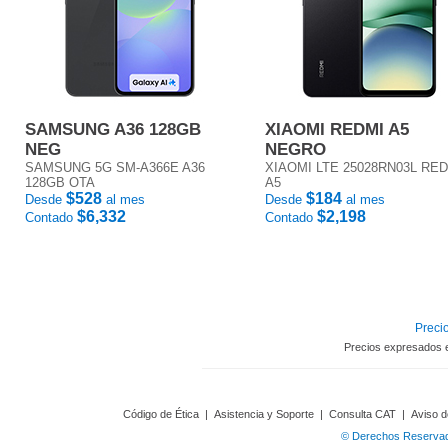
SAMSUNG A36 128GB
XIAOMI REDMI A5
NEG
NEGRO
SAMSUNG 5G SM-A366E A36
XIAOMI LTE 25028RN03L RE
128GB OTA
A5
$528
$184
Desde
al mes
Desde
al mes
$6,332
$2,198
Contado
Contado
Precio
Precios expresados 
Código de Ética
|
Asistencia y Soporte
|
Consulta CAT
|
Aviso d
© Derechos Reservado