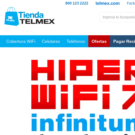
telmex.com
800 123 2222
Fact
Cobertura WiFi
Celulares
Teléfonos
Ofertas
Pagar Rec