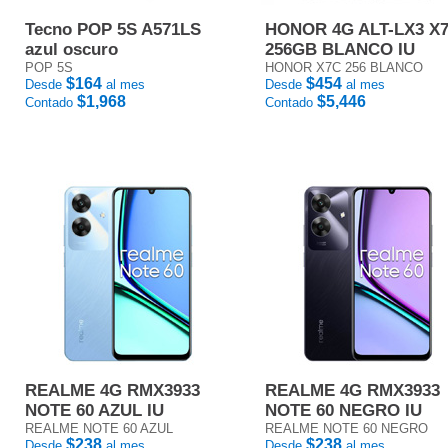
Tecno POP 5S A571LS
HONOR 4G ALT-LX3 X
azul oscuro
256GB BLANCO IU
POP 5S
HONOR X7C 256 BLANCO
$164
$454
Desde
al mes
Desde
al mes
$1,968
$5,446
Contado
Contado
REALME 4G RMX3933
REALME 4G RMX3933
NOTE 60 AZUL IU
NOTE 60 NEGRO IU
REALME NOTE 60 AZUL
REALME NOTE 60 NEGRO
$238
$238
Desde
al mes
Desde
al mes