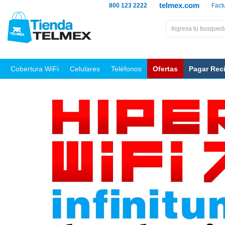
telmex.com
800 123 2222
Fact
Cobertura WiFi
Celulares
Teléfonos
Ofertas
Pagar Rec