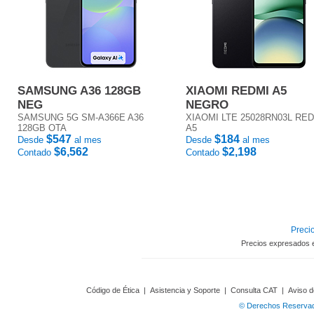
SAMSUNG A36 128GB
XIAOMI REDMI A5
NEG
NEGRO
SAMSUNG 5G SM-A366E A36
XIAOMI LTE 25028RN03L RE
128GB OTA
A5
$547
$184
Desde
al mes
Desde
al mes
$6,562
$2,198
Contado
Contado
Precio
Precios expresados 
Código de Ética
|
Asistencia y Soporte
|
Consulta CAT
|
Aviso d
© Derechos Reservado