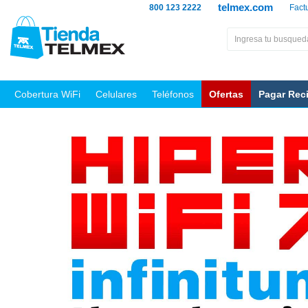
telmex.com
800 123 2222
Fact
Cobertura WiFi
Celulares
Teléfonos
Ofertas
Pagar Rec