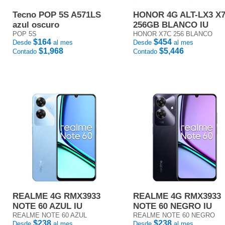
Tecno POP 5S A571LS
HONOR 4G ALT-LX3 X
azul oscuro
256GB BLANCO IU
POP 5S
HONOR X7C 256 BLANCO
$164
$454
Desde
al mes
Desde
al mes
$1,968
$5,446
Contado
Contado
REALME 4G RMX3933
REALME 4G RMX3933
NOTE 60 AZUL IU
NOTE 60 NEGRO IU
REALME NOTE 60 AZUL
REALME NOTE 60 NEGRO
$238
$238
Desde
al mes
Desde
al mes