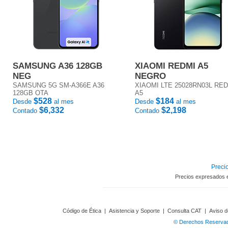
SAMSUNG A36 128GB
XIAOMI REDMI A5
NEG
NEGRO
SAMSUNG 5G SM-A366E A36
XIAOMI LTE 25028RN03L RE
128GB OTA
A5
$528
$184
Desde
al mes
Desde
al mes
$6,332
$2,198
Contado
Contado
Precio
Precios expresados 
Código de Ética
|
Asistencia y Soporte
|
Consulta CAT
|
Aviso d
© Derechos Reservado