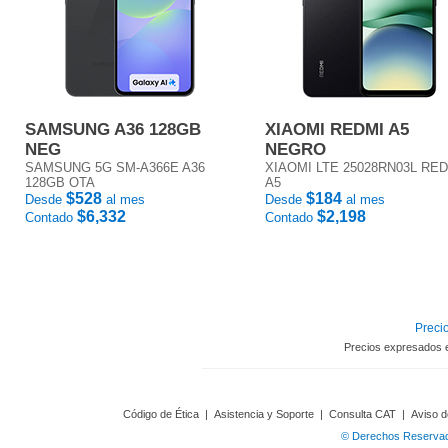
SAMSUNG A36 128GB
XIAOMI REDMI A5
NEG
NEGRO
SAMSUNG 5G SM-A366E A36
XIAOMI LTE 25028RN03L RE
128GB OTA
A5
$528
$184
Desde
al mes
Desde
al mes
$6,332
$2,198
Contado
Contado
Precio
Precios expresados 
Código de Ética
|
Asistencia y Soporte
|
Consulta CAT
|
Aviso d
© Derechos Reservado