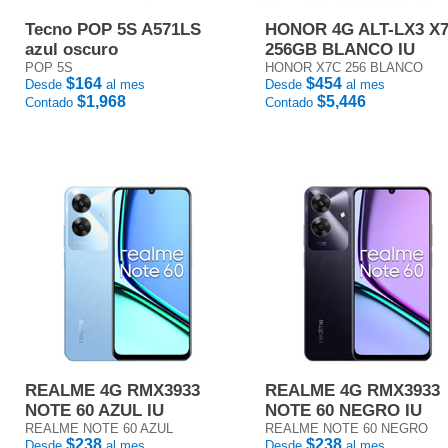
Tecno POP 5S A571LS
HONOR 4G ALT-LX3 X
azul oscuro
256GB BLANCO IU
POP 5S
HONOR X7C 256 BLANCO
$164
$454
Desde
al mes
Desde
al mes
$1,968
$5,446
Contado
Contado
REALME 4G RMX3933
REALME 4G RMX3933
NOTE 60 AZUL IU
NOTE 60 NEGRO IU
REALME NOTE 60 AZUL
REALME NOTE 60 NEGRO
$238
$238
Desde
al mes
Desde
al mes