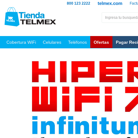
telmex.com
800 123 2222
Fact
Cobertura WiFi
Celulares
Teléfonos
Ofertas
Pagar Rec