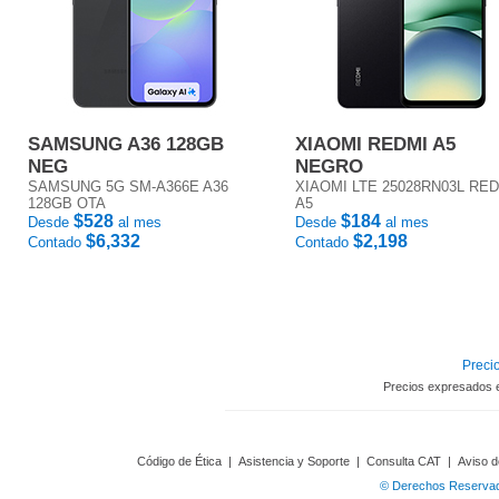
SAMSUNG A36 128GB
XIAOMI REDMI A5
NEG
NEGRO
SAMSUNG 5G SM-A366E A36
XIAOMI LTE 25028RN03L RE
128GB OTA
A5
$528
$184
Desde
al mes
Desde
al mes
$6,332
$2,198
Contado
Contado
Precio
Precios expresados 
Código de Ética
|
Asistencia y Soporte
|
Consulta CAT
|
Aviso d
© Derechos Reservado