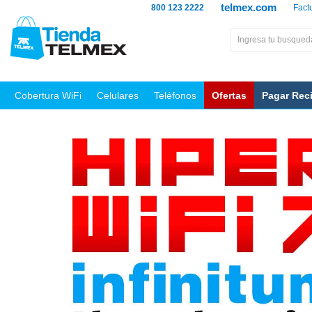
telmex.com
800 123 2222
Fact
Cobertura WiFi
Celulares
Teléfonos
Ofertas
Pagar Rec