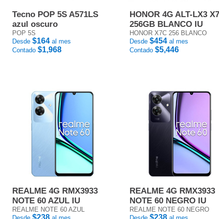
Tecno POP 5S A571LS
HONOR 4G ALT-LX3 X
azul oscuro
256GB BLANCO IU
POP 5S
HONOR X7C 256 BLANCO
$164
$454
Desde
al mes
Desde
al mes
$1,968
$5,446
Contado
Contado
REALME 4G RMX3933
REALME 4G RMX3933
NOTE 60 AZUL IU
NOTE 60 NEGRO IU
REALME NOTE 60 AZUL
REALME NOTE 60 NEGRO
$238
$238
Desde
al mes
Desde
al mes