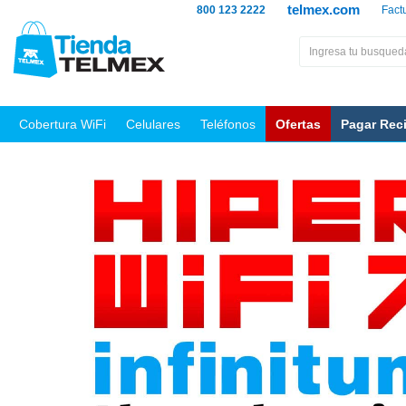
telmex.com
800 123 2222
Fact
Cobertura WiFi
Celulares
Teléfonos
Ofertas
Pagar Rec