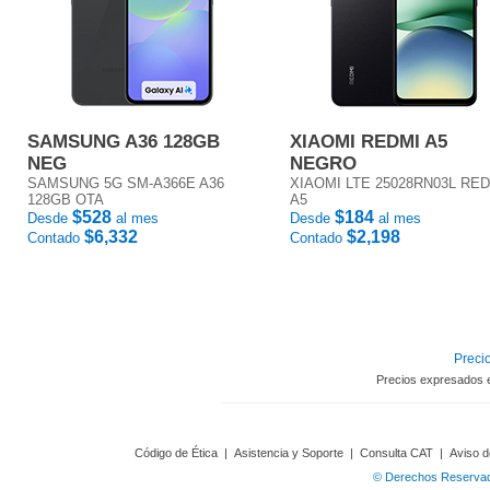
SAMSUNG A36 128GB
XIAOMI REDMI A5
NEG
NEGRO
SAMSUNG 5G SM-A366E A36
XIAOMI LTE 25028RN03L RE
128GB OTA
A5
$528
$184
Desde
al mes
Desde
al mes
$6,332
$2,198
Contado
Contado
Precio
Precios expresados 
Código de Ética
|
Asistencia y Soporte
|
Consulta CAT
|
Aviso d
© Derechos Reservado