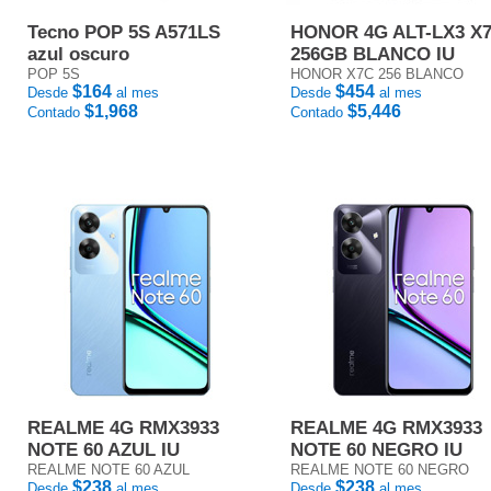
Tecno POP 5S A571LS
HONOR 4G ALT-LX3 X
azul oscuro
256GB BLANCO IU
POP 5S
HONOR X7C 256 BLANCO
$164
$454
Desde
al mes
Desde
al mes
$1,968
$5,446
Contado
Contado
REALME 4G RMX3933
REALME 4G RMX3933
NOTE 60 AZUL IU
NOTE 60 NEGRO IU
REALME NOTE 60 AZUL
REALME NOTE 60 NEGRO
$238
$238
Desde
al mes
Desde
al mes