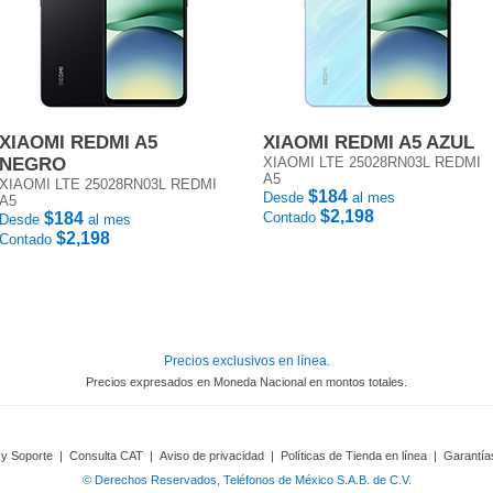
XIAOMI REDMI A5
XIAOMI REDMI A5 AZUL
NEGRO
XIAOMI LTE 25028RN03L REDMI
A5
XIAOMI LTE 25028RN03L REDMI
$184
Desde
al mes
A5
$2,198
$184
Contado
Desde
al mes
$2,198
Contado
Precios exclusivos en línea.
Precios expresados en Moneda Nacional en montos totales.
 y Soporte
|
Consulta CAT
|
Aviso de privacidad
|
Políticas de Tienda en línea
|
Garantía
© Derechos Reservados, Teléfonos de México S.A.B. de C.V.