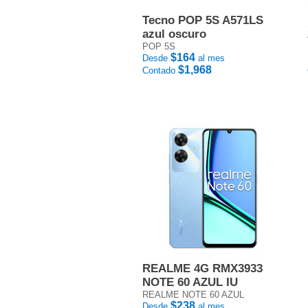
Tecno POP 5S A571LS
azul oscuro
POP 5S
$164
Desde
al mes
$1,968
Contado
REALME 4G RMX3933
NOTE 60 AZUL IU
REALME NOTE 60 AZUL
$238
Desde
al mes