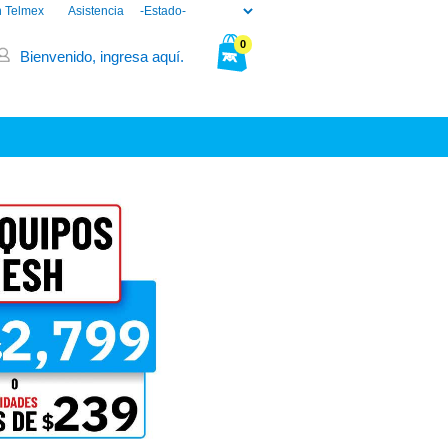
n Telmex
Asistencia
0
Bienvenido, ingresa aquí.
Tu bolsa está vacía.